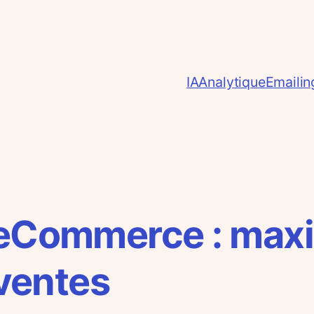
IA
Analytique
Emailin
 eCommerce : maxi
 ventes