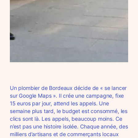
Un plombier de Bordeaux décide de « se lancer
sur Google Maps ». Il crée une campagne, fixe
15 euros par jour, attend les appels. Une
semaine plus tard, le budget est consommé, les
clics sont là. Les appels, beaucoup moins. Ce
n’est pas une histoire isolée. Chaque année, des
milliers d’artisans et de commerçants locaux